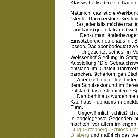
Klassische Moderne in Baden
Natürlich, das ist die Werkbun
"sterile" Dammerstock-Siedlung
So jedenfalls möchte man im e
Landkarte) quantitativ und wic
Denkt man länderbezogen in
Einsatzbereich durchaus mit Be
lassen. Das aber bedeutet zwe
Ungeachtet seines im Vergle
Weissenhof-Siedlung in Stutt
Ausstellung "Die Gebrauchswo
entstand im Ortsteil Damme
barocken, fächerförmigen Stad
Aber noch mehr: hier finden 
dem Schulsektor und im Bereic
entstand das erste moderne Sp
Darüberhinaus wurden mehrer
Kaufhaus - übrigens in direk
Turm.
Ungewöhnlich schließlich di
in abgelegenste Gegenden bra
machten, vor allem im engen
Burg Guttenberg
,
Schloss Ho
Dilsberg
und natürlich das w