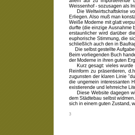
allem auf zu importierende L
Weissenhof - sozusagen als In
Die Weltwirtschaftskrise von 
Erliegen. Also muß man konstat
Weiße Moderne mit glatt verpu
durfte (die einzige Ausnahme 
erstaunlicher wird darüber d
euphorische Stimmung, die sic
schließlich auch den in Baufra
Die selbst gestellte Aufgabe d
Beim vorliegenden Buch handel
der Moderne in ihren guten Er
Kurz gesagt: vieles wurde ge
Reinform zu präsentieren, d.
zugunsten der klaren Linie "d
die ungemein interessanten H
existierende und lehrreiche Lit
Diese Website dagegen will s
dem Städtebau selbst widmen
sich in einem guten Zustand, 
_
3