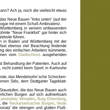
ann? Ach ja, noch die vielleicht etwas
das Neue Bauen "links unten" (auf der
e sogar mit einem Schuß Ambivalenz.
Württemberg in seinem umfassenden
ühmte "Neue Frankfurt" gar hinter sich
ebsite führen.
n in Baden und Württemberg mit der
 fast ebenso viel Beachtung findende
ng des einfachen Arbeiters kümmerte,
seinen vom
Stadtschloss
ausgehenden
d Behandlung der Patienten. Auch auf
icht zuletzt beim Sport: in Karlsruhe
este, das Mendelsohn`sche Schocken-
en Stils, dem Stuttgarter Tageblatt-
Staustufen, die das Neue Bauen auch
terlichen Burgen auf sich aufmerksam
Kaiserpfalz Wimpfen
,
Burg Ehrenberg
,
, die
Neckarsteinacher Burgen
,
Veste
Bonatz' die strengen und glatten Fluß-