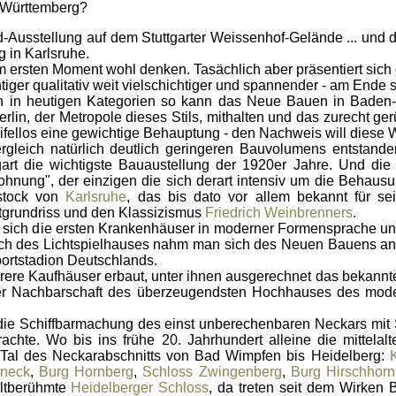
-Württemberg?
d-Ausstellung auf dem Stuttgarter Weissenhof-Gelände ... und d
 in Karlsruhe.
rsten Moment wohl denken. Tasächlich aber präsentiert sich 
htiger qualitativ weit vielschichtiger und spannender - am End
 heutigen Kategorien so kann das Neue Bauen in Baden-
rlin, der Metropole dieses Stils, mithalten und das zurecht ger
ifellos eine gewichtige Behauptung - den Nachweis will diese W
ich natürlich deutlich geringeren Bauvolumens entstande
gart die wichtigste Bauaustellung der 1920er Jahre. Und die
hnung", der einzigen die sich derart intensiv um die Behausu
rstock von
Karlsruhe
, das bis dato vor allem bekannt für 
tgrundriss und den Klassizismus
Friedrich Weinbrenners
.
sich die ersten Krankenhäuser in moderner Formensprache un
h des Lichtspielhauses nahm man sich des Neuen Bauens an, n
ortstadion Deutschlands.
e Kaufhäuser erbaut, unter ihnen ausgerechnet das bekannt
ter Nachbarschaft des überzeugendsten Hochhauses des modern
e Schiffbarmachung des einst unberechenbaren Neckars mit 
chte. Wo bis ins frühe 20. Jahrhundert alleine die mittelal
 Tal des Neckarabschnitts von Bad Wimpfen bis Heidelberg:
rneck
,
Burg Hornberg
,
Schloss Zwingenberg
,
Burg Hirschhorn
eltberühmte
Heidelberger Schloss
, da treten seit dem Wirken 