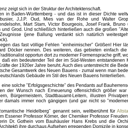
z zeigt sich in der Struktur der Architektenschaft.
n Baden-Württemberg - und das ist in dieser Dichte weltwe
Corbusier, J.J.P. Oud, Mies van der Rohe und Walter Gro
endelsohn, Mart Stam, Victor Bourgeois, Josef Frank, Bruno
 und Grod. Und schließlich hinterließen auch die großen "Al
Zeugnisse (jene Ballung verdankt sich natürlich weitest
ck).
n das fast völlige Fehlen "einheimischer" Größen! Hier lässt
ard Döcker nennen. Des weiteren, das gebieten einfach die
 Traditionalist opportun dort zu moderner Formensprache griff, w
aß ein bedeutender Teil der im Süd-Westen entstandenen Kl
Kräfte der 1920er Jahre beruht. Auch dies unterstreicht die B
utsche Gesamtwerk des Neuen Bauens - zumal wenn man beden
 Deutschlands Gebäude im Stil des Neuen Bauens hinterließen.
eine solche "Erfolgsgeschichte" des Pendants auf Bauherrensei
ten der Wunsch nach Erneuerung offensichtlich größer war a
rn, Bürgermeistern, Stadtbauamt-Leitern, illustren Privatpe
r damals immer noch gängigen (und gar nicht so "modernen
antische Heidelberg" genannt sein, weltberühmt für
Altst
vom Essener Professor Körner, der Chemiker Professor Freud
kerin Dr. Gothein vom Bauhäusler Hans Krebs und die Orchi
rchitekt) ihre durchaus Aufsehen erregenden Domizile in konse