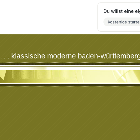
Du willst eine 
Kostenlos start
. . . klassische moderne baden-württemberg . . . . . .