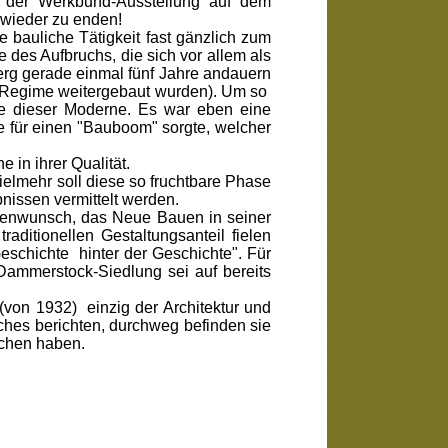
it der Werkbund-Ausstellung auf dem
 wieder zu enden!
 bauliche Tätigkeit fast gänzlich zum
 des Aufbruchs, die sich vor allem als
erg gerade einmal fünf Jahre andauern
NS-Regime weitergebaut wurden). Um so
sse dieser Moderne. Es war eben eine
e für einen "Bauboom" sorgte, welcher
in ihrer Qualität.
elmehr soll diese so fruchtbare Phase
nissen vermittelt werden.
renwunsch, das Neue Bauen in seiner
ditionellen Gestaltungsanteil fielen
eschichte hinter der Geschichte". Für
Dammerstock-Siedlung sei auf bereits
von 1932) einzig der Architektur und
ches berichten, durchweg befinden sie
ichen haben.