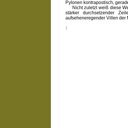
Pylonen kontrapostisch, gerad
Nicht zuletzt weiß diese Web
stärker durchsetzender Ze
aufseheneregender Villen der
_
1
_
_
_
_
_