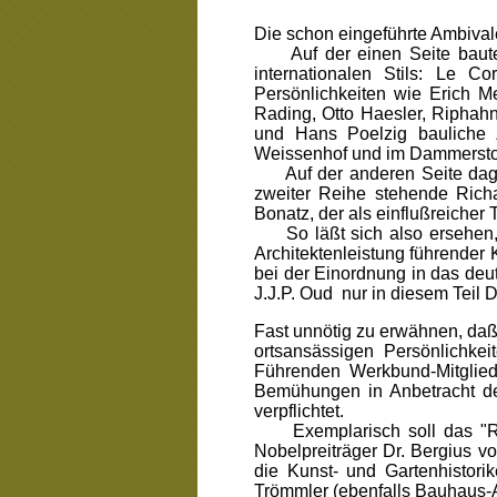
Die schon eingeführte Ambivalen
Auf der einen Seite bauten i
internationalen Stils: Le 
Persönlichkeiten wie Erich M
Rading, Otto Haesler, Riphahn
und Hans Poelzig bauliche 
Weissenhof und im Dammersto
Auf der anderen Seite dagege
zweiter Reihe stehende Rich
Bonatz, der als einflußreicher
So läßt sich also ersehen, d
Architektenleistung führender 
bei der Einordnung in das de
J.J.P. Oud nur in diesem Teil
Fast unnötig zu erwähnen, daß 
ortsansässigen Persönlichkei
Führenden Werkbund-Mitgliede
Bemühungen in Anbetracht de
verpflichtet.
Exemplarisch soll das "Rom
Nobelpreiträger Dr. Bergius 
die Kunst- und Gartenhistori
Trömmler (ebenfalls Bauhaus-A