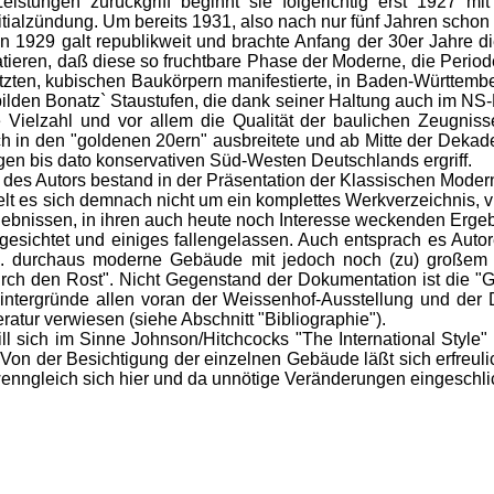
eistungen zurückgriff beginnt sie folgerichtig erst 1927 m
itialzündung. Um bereits 1931, also nach nur fünf Jahren schon
1929 galt republikweit und brachte Anfang der 30er Jahre die
ieren, daß diese so fruchtbare Phase der Moderne, die Periode
tzten, kubischen Baukörpern manifestierte, in Baden-Württemb
bilden Bonatz` Staustufen, die dank seiner Haltung auch im 
ie Vielzahl und vor allem die Qualität der baulichen Zeugni
h in den "goldenen 20ern" ausbreitete und ab Mitte der Dekad
gen bis dato konservativen Süd-Westen Deutschlands ergriff.
es Autors bestand in der Präsentation der Klassischen Moderne 
t es sich demnach nicht um ein komplettes Werkverzeichnis, vi
gebnissen, in ihren auch heute noch Interesse weckenden Ergeb
sichtet und einiges fallengelassen. Auch entsprach es Auto
h. durchaus moderne Gebäude mit jedoch noch (zu) großem tra
urch den Rost".
Nicht Gegenstand der Dokumentation ist die "G
intergründe allen voran der Weissenhof-Ausstellung und der 
eratur verwiesen (siehe Abschnitt "Bibliographie").
ich im Sinne Johnson/Hitchcocks "The International Style" (
.
Von der Besichtigung der einzelnen Gebäude läßt sich erfreuli
wenngleich sich hier und da unnötige Veränderungen eingeschl