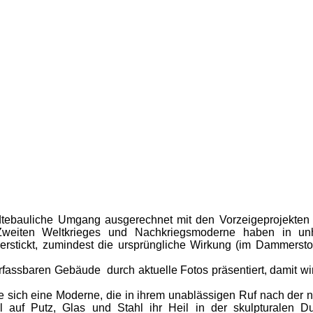
ädtebauliche Umgang ausgerechnet mit den Vorzeigeprojekte
Zweiten Weltkrieges und Nachkriegsmoderne haben in unhei
 erstickt, zumindest die ursprüngliche Wirkung (im Dammers
assbaren Gebäude durch aktuelle Fotos präsentiert, damit wir
ich eine Moderne, die in ihrem unablässigen Ruf nach der no
el auf Putz, Glas und Stahl ihr Heil in der skulpturalen