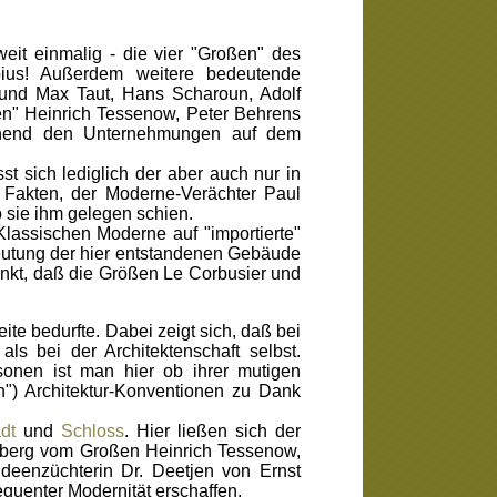
it einmalig - die vier "Großen" des
pius! Außerdem weitere bedeutende
 und Max Taut, Hans Scharoun, Adolf
ten" Heinrich Tessenow, Peter Behrens
gehend den Unternehmungen auf dem
 sich lediglich der aber auch nur in
 Fakten, der Moderne-Verächter Paul
o sie ihm gelegen schien.
assischen Moderne auf "importierte"
edeutung der hier entstandenen Gebäude
kt, daß die Größen Le Corbusier und
te bedurfte. Dabei zeigt sich, daß bei
ls bei der Architektenschaft selbst.
rsonen ist man hier ob ihrer mutigen
") Architektur-Konventionen zu Dank
adt
und
Schloss
. Hier ließen sich der
enberg vom Großen Heinrich Tessenow,
deenzüchterin Dr. Deetjen von Ernst
quenter Modernität erschaffen.