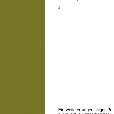
_
2
_
_
_
_
_
Ein weiterer augenfälliger P